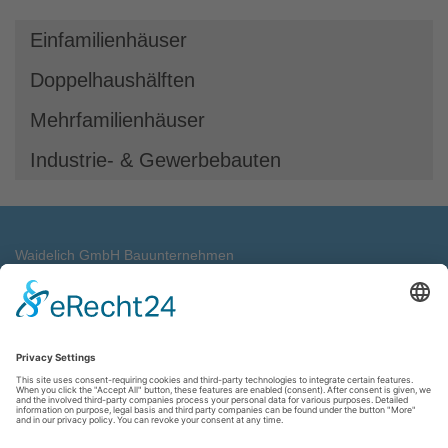
Einfamilienhäuser
Doppelhaushälften
Mehrfamilienhäuser
Industrie- & Gewerbebauten
Waidelich GmbH Bauunternehmen
Industriestrasse 11
71263 Weil der Stadt
Telefon: 0 70 33 - 69 32 3
E-Mail:
info@waidelich.de
Impressum
Datenschutz
AGBs
Cookie-Einstellungen